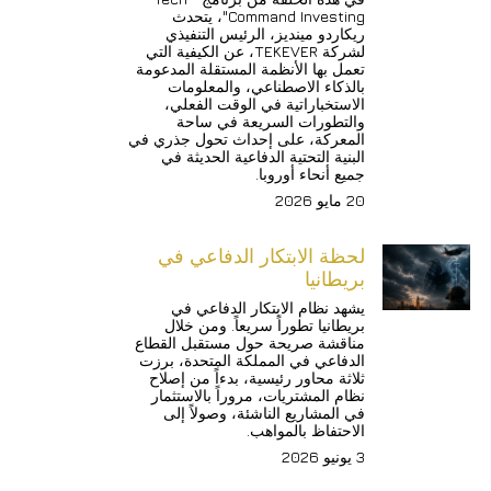
Command Investing"، يتحدث 
ريكاردو مينديز، الرئيس التنفيذي 
لشركة TEKEVER، عن الكيفية التي 
تعمل بها الأنظمة المستقلة المدعومة 
بالذكاء الاصطناعي، والمعلومات 
الاستخباراتية في الوقت الفعلي، 
والتطورات السريعة في ساحة 
المعركة، على إحداث تحول جذري في 
البنية التحتية الدفاعية الحديثة في 
جميع أنحاء أوروبا.
20 مايو 2026
لحظة الابتكار الدفاعي في 
بريطانيا
يشهد نظام الابتكار الدفاعي في 
بريطانيا تطوراً سريعاً. ومن خلال 
مناقشة صريحة حول مستقبل القطاع 
الدفاعي في المملكة المتحدة، برزت 
ثلاثة محاور رئيسية، بدءاً من إصلاح 
نظام المشتريات، مروراً بالاستثمار 
في المشاريع الناشئة، وصولاً إلى 
الاحتفاظ بالمواهب.
3 يونيو 2026