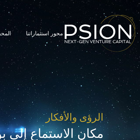
محور استثماراتنا
المحف
الرؤى والأفكار
مكان الاستماع إلى بو