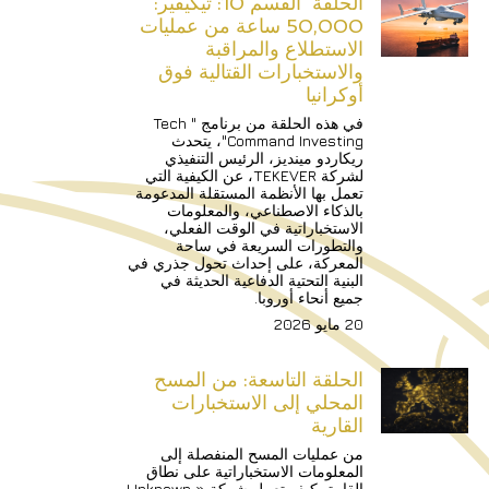
الحلقة  القسم 10: تيكيفير: 
50,000 ساعة من عمليات 
الاستطلاع والمراقبة 
والاستخبارات القتالية فوق 
أوكرانيا
في هذه الحلقة من برنامج "Tech 
Command Investing"، يتحدث 
ريكاردو مينديز، الرئيس التنفيذي 
لشركة TEKEVER، عن الكيفية التي 
تعمل بها الأنظمة المستقلة المدعومة 
بالذكاء الاصطناعي، والمعلومات 
الاستخباراتية في الوقت الفعلي، 
والتطورات السريعة في ساحة 
المعركة، على إحداث تحول جذري في 
البنية التحتية الدفاعية الحديثة في 
جميع أنحاء أوروبا.
20 مايو 2026
الحلقة التاسعة: من المسح 
المحلي إلى الاستخبارات 
القارية
من عمليات المسح المنفصلة إلى 
المعلومات الاستخباراتية على نطاق 
القارة، كيف تعمل شركة «Unknown 