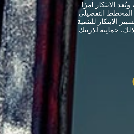
عد الابتكار أمرًا
 المخطط التفصيلي
ير الابتكار للتنمية
ذلك، حمايته لذريتك